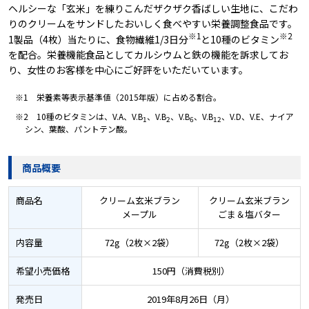
ヘルシーな「玄米」を練りこんだザクザク香ばしい生地に、こだわ
りのクリームをサンドしたおいしく食べやすい栄養調整食品です。
※1
※2
1製品（4枚）当たりに、食物繊維1/3日分
と10種のビタミン
を配合。栄養機能食品としてカルシウムと鉄の機能を訴求してお
り、女性のお客様を中心にご好評をいただいています。
※1 栄養素等表示基準値（2015年版）に占める割合。
※2 10種のビタミンは、V.A、V.B
、V.B
、V.B
、V.B
、V.D、V.E、ナイア
1
2
6
12
シン、葉酸、パントテン酸。
商品概要
商品名
クリーム玄米ブラン
クリーム玄米ブラン
メープル
ごま＆塩バター
内容量
72g（2枚×2袋）
72g（2枚×2袋）
希望小売価格
150円（消費税別）
発売日
2019年8月26日（月）