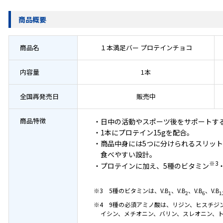
商品概要
商品名
１本満足バー プロテインチョコ
内容量
1本
全国再発売日
販売中
商品特徴
・日中の活動やスポーツ後をサポートす
・1本にプロテイン15gを配合。
・商品中身には5つに分けられるスリッ
食べやすい設計。
※3
・プロテインに加え、5種のビタミン
※3 5種のビタミンは、V.B
、V.B
、V.B
、V.B
1
2
6
1
※4 9種の必須アミノ酸は、リジン、ヒスチジ
イシン、メチオニン、バリン、スレオニン、