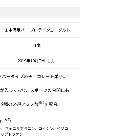
１本満足バー プロテインヨーグルト
1本
2019年10月7日（月）
るバータイプのチョコレート菓子。
トが入っており、スポーツの合間にも
※4
・9種の必須アミノ酸
を配合。
、V.E。
2
ン、フェニルアラニン、ロイシン、イソロ
トリプトファン。