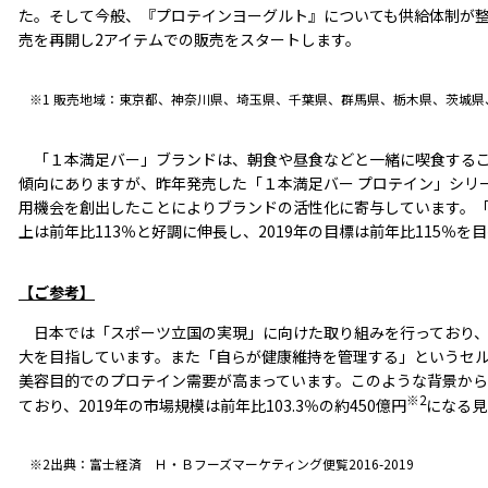
た。そして今般、『プロテインヨーグルト』についても供給体制が整っ
売を再開し2アイテムでの販売をスタートします。
※1 販売地域：東京都、神奈川県、埼玉県、千葉県、群馬県、栃木県、茨城
「１本満足バー」ブランドは、朝食や昼食などと一緒に喫食するこ
傾向にありますが、昨年発売した「１本満足バー プロテイン」シリ
用機会を創出したことによりブランドの活性化に寄与しています。「
上は前年比113％と好調に伸長し、2019年の目標は前年比115％を
【ご参考】
日本では「スポーツ立国の実現」に向けた取り組みを行っており、
大を目指しています。また「自らが健康維持を管理する」というセ
美容目的でのプロテイン需要が高まっています。このような背景から
※2
ており、2019年の市場規模は前年比103.3％の約450億円
になる見
※2出典：富士経済 Ｈ・Ｂフーズマーケティング便覧2016-2019