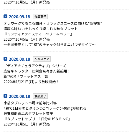
2020年10月5日（月）新発売
2020.09.18
食品菓子
テレワークで高まる間食・リラックスニーズに向けた“新提案”
濃厚な味わいをじっくり楽しむ大粒タブレット
『ミンティアテイスティ ベリー＆ベリー』
2020年10月5日（月）新発売
～全国発売として“初”のチャック付きミニパウチタイプ～
2020.09.18
ヘルスケア
「ディアナチュラアクティブ」シリーズ
広告キャラクターに榮倉奈々さん新起用！
新TVCM「フィットネス」篇
2020年9月21日(月)より放映開始！
2020.09.18
食品菓子
小袋タブレット市場は前年比2倍に
4粒で1日分のビタミンCとコラーゲン40mgが摂れる
栄養機能食品のタブレット菓子
『タブレットサプリ 1日分のビタミンC』
2020年10月5日（月）新発売