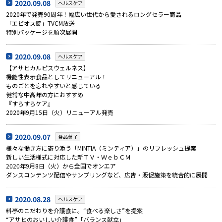
2020.09.08
ヘルスケア
2020年で発売90周年！幅広い世代から愛されるロングセラー商品
「エビオス錠」TVCM放送
特別パッケージを順次展開
2020.09.08
ヘルスケア
【アサヒカルピスウェルネス】
機能性表示食品としてリニューアル！
ものごとを忘れやすいと感じている
健常な中高年の方におすすめ
『すらすらケア』
2020年9月15日（火）リニューアル発売
2020.09.07
食品菓子
様々な働き方に寄り添う「MINTIA（ミンティア）」のリフレッシュ提案
新しい生活様式に対応した新ＴＶ・ＷｅｂＣＭ
2020年9月8日（火）から全国でオンエア
ダンスコンテンツ配信やサンプリングなど、広告・販促施策を統合的に展開
2020.08.28
ヘルスケア
料亭のこだわりを介護食に。“食べる楽しさ”を提案
“アサヒのおいしい介護食”「バランス献立」