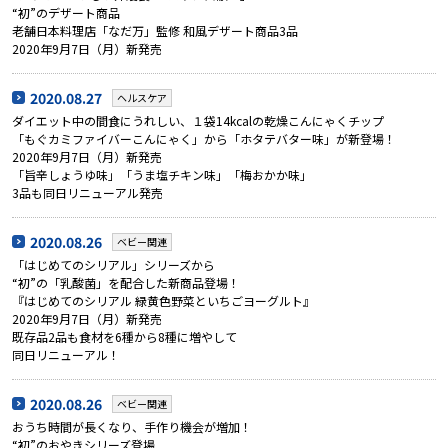
“初”のデザート商品
老舗日本料理店「なだ万」監修 和風デザート商品3品
2020年9月7日（月）新発売
2020.08.27
ヘルスケア
ダイエット中の間食にうれしい、１袋14kcalの乾燥こんにゃくチップ
「もぐカミファイバーこんにゃく」から「ホタテバター味」が新登場！
2020年9月7日（月）新発売
「旨辛しょうゆ味」「うま塩チキン味」「梅おかか味」
3品も同日リニューアル発売
2020.08.26
ベビー関連
「はじめてのシリアル」シリーズから
“初”の「乳酸菌」を配合した新商品登場！
『はじめてのシリアル 緑黄色野菜といちごヨーグルト』
2020年9月7日（月）新発売
既存品2品も食材を6種から8種に増やして
同日リニューアル！
2020.08.26
ベビー関連
おうち時間が長くなり、手作り機会が増加！
“初”のおやきシリーズ登場