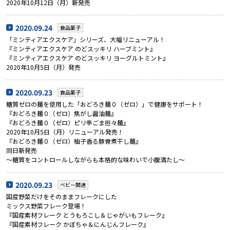
2020年10月12日（月）新発売
2020.09.24
食品菓子
「ミンティアエクスケア」シリーズ、大幅リニューアル！
『ミンティアエクスケア のどスッキリ ハーブミント』
『ミンティアエクスケア のどスッキリ ヨーグルトミント』
2020年10月5日（月）発売
2020.09.23
食品菓子
糖質ゼロの麺を使用した「おどろき麺０（ゼロ）」で健康をサポート！
『おどろき麺０（ゼロ）焦がし醤油麺』
『おどろき麺０（ゼロ）ピリ辛ごま担々麺』
2020年10月5日（月）リニューアル発売！
『おどろき麺０（ゼロ）柚子香る豚骨煮干し麺』
同日新発売
～糖質をコントロールしながらも本格的な味わいで小腹満たし～
2020.09.23
ベビー関連
国産野菜だけをそのままフレークにした
ミックス野菜フレーク登場！
『国産素材フレーク とうもろこし＆じゃがいもフレーク』
『国産素材フレーク かぼちゃ＆にんじんフレーク』