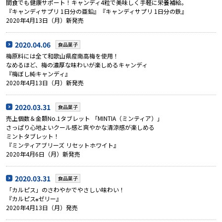
間食でも健康サポート！キャンディ4粒で美味しく手軽に栄養補給。
『キャンディサプリ 1日分の亜鉛』『キャンディサプリ 1日分の鉄』
2020年4月13日（月）新発売
2020.04.06
食品菓子
梅原料には全て和歌山県産南高梅を使用！
なめるほど、梅の濃厚な味わいが楽しめるキャンディ
『梅ぼし純キャンディ』
2020年4月13日（月）新発売
2020.03.31
食品菓子
売上個数＆金額No.1タブレット 「MINTIA（ミンティア）」
さっぱり心地よいクール感と爽やかな清涼感が楽しめる
ミントタブレット！
『ミンティアブリーズ リセットホワイト』
2020年4月6日（月）新発売
2020.03.31
食品菓子
「カルピス」のさわやかでやさしい味わい！
『カルピス
ゼリー』
®
2020年4月13日（月）発売