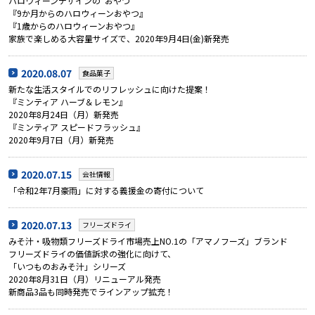
ハロウィーンデザインの“おやつ”
『9か月からのハロウィーンおやつ』
『1歳からのハロウィーンおやつ』
家族で楽しめる大容量サイズで、2020年9月4日(金)新発売
2020.08.07
食品菓子
新たな生活スタイルでのリフレッシュに向けた提案！
『ミンティア ハーブ＆レモン』
2020年8月24日（月）新発売
『ミンティア スピードフラッシュ』
2020年9月7日（月）新発売
2020.07.15
会社情報
「令和2年7月豪雨」に対する義援金の寄付について
2020.07.13
フリーズドライ
みそ汁・吸物類フリーズドライ市場売上NO.1の「アマノフーズ」ブランド
フリーズドライの価値訴求の強化に向けて、
「いつものおみそ汁」シリーズ
2020年8月31日（月）リニューアル発売
新商品3品も同時発売でラインアップ拡充！