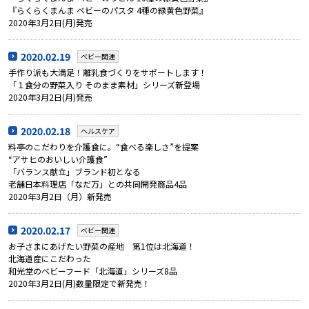
『らくらくまんま ベビーのパスタ 4種の緑黄色野菜』
2020年3月2日(月)発売
2020.02.19
ベビー関連
手作り派も大満足！離乳食づくりをサポートします！
「１食分の野菜入り そのまま素材」シリーズ新登場
2020年3月2日(月)発売
2020.02.18
ヘルスケア
料亭のこだわりを介護食に。“食べる楽しさ”を提案
“アサヒのおいしい介護食”
「バランス献立」ブランド初となる
老舗日本料理店「なだ万」との共同開発商品4品
2020年3月2日（月）新発売
2020.02.17
ベビー関連
お子さまにあげたい野菜の産地 第1位は北海道！
北海道産にこだわった
和光堂のベビーフード「北海道」シリーズ8品
2020年3月2日(月)数量限定で新発売！