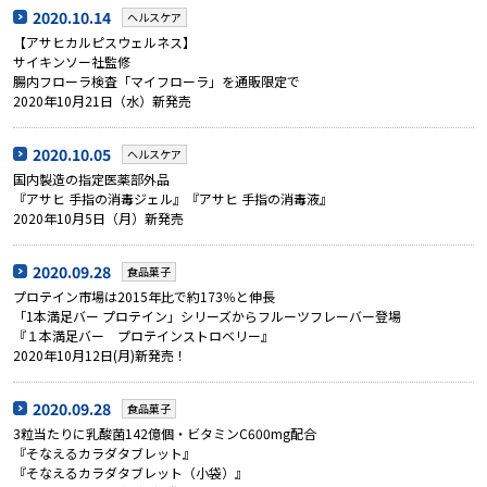
2020.10.14
ヘルスケア
【アサヒカルピスウェルネス】
サイキンソー社監修
腸内フローラ検査「マイフローラ」を通販限定で
2020年10月21日（水）新発売
2020.10.05
ヘルスケア
国内製造の指定医薬部外品
『アサヒ 手指の消毒ジェル』『アサヒ 手指の消毒液』
2020年10月5日（月）新発売
2020.09.28
食品菓子
プロテイン市場は2015年比で約173％と伸長
「1本満足バー プロテイン」シリーズからフルーツフレーバー登場
『１本満足バー プロテインストロベリー』
2020年10月12日(月)新発売！
2020.09.28
食品菓子
3粒当たりに乳酸菌142億個・ビタミンC600mg配合
『そなえるカラダタブレット』
『そなえるカラダタブレット（小袋）』