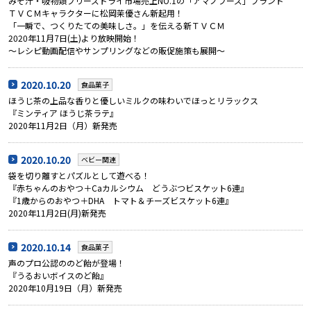
みそ汁・吸物類フリーズドライ市場売上NO.1の「アマノフーズ」ブランド
ＴＶＣＭキャラクターに松岡茉優さん新起用！
「一瞬で、つくりたての美味しさ。」を伝える新ＴＶＣＭ
2020年11月7日(土)より放映開始！
～レシピ動画配信やサンプリングなどの販促施策も展開～
2020.10.20
食品菓子
ほうじ茶の上品な香りと優しいミルクの味わいでほっとリラックス
『ミンティア ほうじ茶ラテ』
2020年11月2日（月）新発売
2020.10.20
ベビー関連
袋を切り離すとパズルとして遊べる！
『赤ちゃんのおやつ＋Caカルシウム どうぶつビスケット6連』
『1歳からのおやつ＋DHA トマト＆チーズビスケット6連』
2020年11月2日(月)新発売
2020.10.14
食品菓子
声のプロ公認ののど飴が登場！
『うるおいボイスのど飴』
2020年10月19日（月）新発売