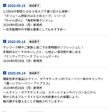
2020.09.15
食品菓子
1/2日分の野菜とはるさめ入りで食べ応えも抜群！
「ボリューム野菜のはるさめスープ」シリーズ
『ちゃんぽん』『海老味噌タンメン』
2020年9月28日（月）新発売
～在宅勤務中の手軽な食事としてもおすすめ～
2020.09.14
食品菓子
テレワーク時やご家族と過ごすお家時間のリフレッシュに！
本格的なピーチのおいしさと、心地よい清涼感が楽しめる
『ミンティアブリーズ フレッシュピーチ』
2020年9月28日（月）新発売
2020.09.14
食品菓子
機能性表示食品(ルテイン、ゼアキサンチン)のブルーベリー味のキャンディ
『濃ーいブルーベリー アイプラス』
2020年9月28日（月）新発売
～ルテイン・ゼアキサンチンは、スマートフォンやパソコンなどから
発せられるブルーライトなどの光刺激からの保護により、
眼の調子を整えることが報告されています～