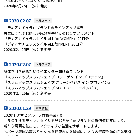
『素肌しずく 保湿ゲル つめかえ用』
2020年2月25日（火）発売
2020.02.07
ヘルスケア
「ディアナチュラ」ブランドのラインアップ拡充
男女にそれぞれ嬉しい成分が手軽に摂れるサプリメント
『ディアナチュラスタイル ALL for WOMEN』20日分
『ディアナチュラスタイル ALL for MEN』20日分
2020年2月25日（火）新発売
2020.02.07
ヘルスケア
身体を引き締めたいダイエッター向け新ブランド
『スリムアップスリムシェイプ コラーゲン イン プロテイン』
『スリムアップスリムシェイプ グリーンベジズ イン プロテイン』
『スリムアップスリムシェイプ ＭＣＴ ＯＩＬ＋オメガ３』
2020年2月25日（火）新発売！
2020.01.29
会社情報
2020年 アサヒグループ食品事業方針
「多様化するライフスタイルを見据えた主要ブランドの新価値提案により、
新たな需要を創出し、アクティブな生活をサポートします」
スポーツ機運の高まりや更なる健康志向を背景に、人々の健康や前向きな気持