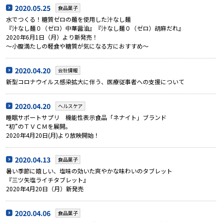
2020.05.25
食品菓子
水でつくる！糖質ゼロの麺を使用した汁なし麺
『汁なし麺０（ゼロ）中華醤油』『汁なし麺０（ゼロ）胡麻だれ』
2020年6月1日（月）より新発売！
～小腹満たしの軽食や糖質が気になる方におすすめ～
2020.04.20
会社情報
新型コロナウイルス感染拡大に伴う、医療従事者への支援について
2020.04.20
ヘルスケア
睡眠サポートサプリ 機能性表示食品「ネナイト」ブランド
“初”のＴＶＣＭを展開。
2020年4月20日(月)より放映開始！
2020.04.13
食品菓子
暑い季節に嬉しい、塩味の効いた爽やかな味わいのタブレット
『三ツ矢塩ライチタブレット』
2020年4月20日（月）新発売
2020.04.06
食品菓子