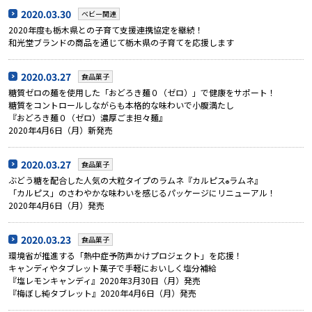
2020.03.30
ベビー関連
2020年度も栃木県との子育て支援連携協定を継続！
和光堂ブランドの商品を通じて栃木県の子育てを応援します
2020.03.27
食品菓子
糖質ゼロの麺を使用した「おどろき麺０（ゼロ）」で健康をサポート！
糖質をコントロールしながらも本格的な味わいで小腹満たし
『おどろき麺０（ゼロ）濃厚ごま担々麺』
2020年4月6日（月）新発売
2020.03.27
食品菓子
ぶどう糖を配合した人気の大粒タイプのラムネ『カルピス
ラムネ』
®
「カルピス」のさわやかな味わいを感じるパッケージにリニューアル！
2020年4月6日（月）発売
2020.03.23
食品菓子
環境省が推進する「熱中症予防声かけプロジェクト」を応援！
キャンディやタブレット菓子で手軽においしく塩分補給
『塩レモンキャンディ』2020年3月30日（月）発売
『梅ぼし純タブレット』2020年4月6日（月）発売