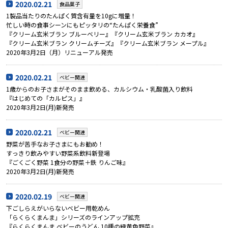
2020.02.21
食品菓子
1製品当たりのたんぱく質含有量を10gに増量！
忙しい時の食事シーンにもピッタリの“たんぱく栄養食”
『クリーム玄米ブラン ブルーベリー』『クリーム玄米ブラン カカオ』
『クリーム玄米ブラン クリームチーズ』『クリーム玄米ブラン メープル』
2020年3月2日（月）リニューアル発売
2020.02.21
ベビー関連
1歳からのお子さまがそのまま飲める、カルシウム・乳酸菌入り飲料
『はじめての「カルピス」』
2020年3月2日(月)新発売
2020.02.21
ベビー関連
野菜が苦手なお子さまにもお勧め！
すっきり飲みやすい野菜系飲料新登場
『ごくごく野菜 1食分の野菜＋鉄 りんご味』
2020年3月2日(月)新発売
2020.02.19
ベビー関連
下ごしらえがいらないベビー用乾めん
「らくらくまんま」シリーズのラインアップ拡充
『らくらくまんま ベビーのうどん 10種の緑黄色野菜』