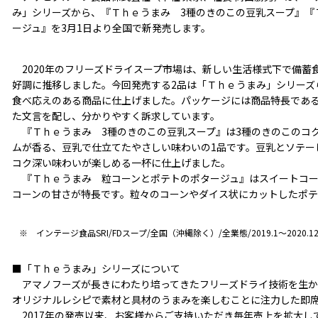
み」シリーズから、『Ｔｈｅうまみ 3種のきのこの豆乳スープ』『
ージュ』を3月1日より全国で新発売します。
2020年のフリーズドライスープ市場は、新しい生活様式下で備蓄食
好調に推移しました。今回発売する2品は「Ｔｈｅうまみ」シリーズ
食べ応えのある商品に仕上げました。パッケージには商品特長である
た文言を配し、分かりやすく訴求しています。
『Ｔｈｅうまみ 3種のきのこの豆乳スープ』は3種のきのこのコ
ムが香る、豆乳で仕立てたやさしい味わいの1品です。豆乳とソテー
コク深い味わいが楽しめる一杯に仕上げました。
『Ｔｈｅうまみ 粒コーンとポテトのポタージュ』はスイートコー
コーンの甘さが特長です。粒々のコーンやダイス状にカットしたポテ
※ インテージ食品SRI/FDスープ/全国（沖縄除く）/全業態/2019.1～2020.
■「Ｔｈｅうまみ」シリーズについて
アマノフーズが長きにわたり培ってきたフリーズドライ技術を生か
オリジナルレシピで素材と具材のうまみを楽しむことに注力した即
2017年の発売以来、お客様からご支持いただき毎年売上を拡大し