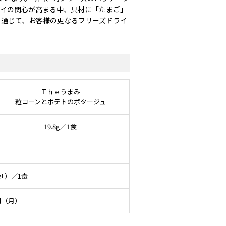
ライの関心が高まる中、具材に「たまご」
を通じて、お客様の更なるフリーズドライ
Ｔｈｅうまみ
粒コーンとポテトのポタージュ
19.8g／1食
別）／1食
1日（月）