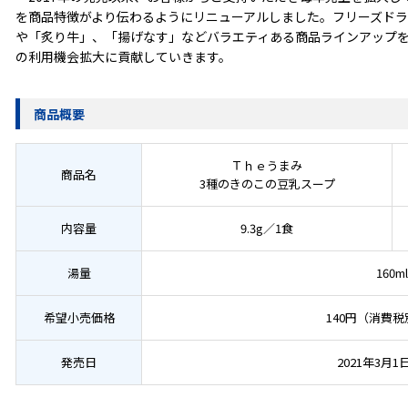
を商品特徴がより伝わるようにリニューアルしました。フリーズド
や「炙り牛」、「揚げなす」などバラエティある商品ラインアップ
の利用機会拡大に貢献していきます。
商品概要
Ｔｈｅうまみ
商品名
3種のきのこの豆乳スープ
内容量
9.3g／1食
湯量
160ml
希望小売価格
140円（消費税
発売日
2021年3月