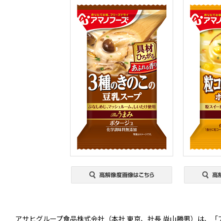
アサヒグループ食品株式会社（本社 東京、社長 尚山勝男）は、「