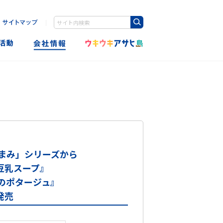
｜
Write your search query here
まみ」シリーズから
豆乳スープ』
のポタージュ』
発売