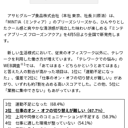
アサヒグループ食品株式会社（本社 東京、社長 川原浩）は、
「MINTIA（ミンティア）」のブリーズシリーズから、ひんやりとし
たクール感と爽やかな清涼感が両立した味わいが楽しめる『ミンテ
ィアブリーズ フローズンアクア』を4月5日より全国で新発売しま
す。
新しい生活様式において、従来のオフィスワーク以外に、テレワ
ークを利用した働き方が増えています。「テレワークでの悩み」の
※1
WEB調査
では、「あてはまる・どちらかというとあてはまる」
と答えた人の割合が高かった項目は、1位に「運動不足になっ
た」、僅差で2位に「仕事のオン・オフの切り替えが難しい」があ
がり、いずれも約7割を占める高いスコアでした。この他、5位に
「業務に集中できない」もあがっています。
1位 運動不足になった（68.4%）
2位 仕事のオン ・ オフの切り替えが難しい（67.7%）
3位 上司や同僚とのコミュニケーションが不足する（58.3%）
4位 仕事に適した環境が整っていない（54.1%）