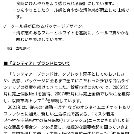
食時にひんやりをより感じられる設計にしています。
・ひんやりとしたクール感と爽やかな清涼感が両立した味感で
す。
✓ クール感が伝わるパッケージデザイン。
・清涼感のあるブルーとホワイトを基調に、クールで爽やかな
味わいを表現しています。
※2 当社調べ
■「ミンティア」ブランドについて
「ミンティア」ブランドは、タブレット菓子としてのおいしさ
や、食感、パッケージに至るまで全てにこだわった多彩な商品ライ
ンアップの提案を続けてきました。錠菓市場においては、2005年5
月に売上個数No.1を獲得、2007年5月には売上金額でもNo.1を獲得
※3
し、以降市場トップ
を継続しています。
2021年は、従来の“通勤・通学”などのオンタイムエチケット＆リ
フレッシュに加え、新しい生活様式で高まる、“マスク着用
時”や“在宅勤務中”の気分転換(リフレッシュ)ニーズにも対応した新
たな商品や喫食シーンを提案し、継続的な需要喚起を図っていきま
す。年間を通して商品・広告・販促の三位一体となった活動を展開