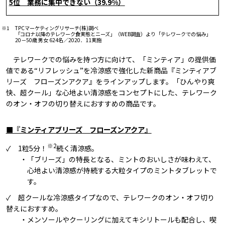
5位 業務に集中できない（39.9%）
※1 TPCマーケティングリサーチ(株)調べ
「コロナ以降のテレワーク食実態とニーズ」（WEB調査）より「テレワークでの悩み」
20－50歳 男女 624名／2020．11実施
テレワークでの悩みを持つ方に向けて、「ミンティア」の提供価
値である“リフレッシュ”を冷涼感で強化した新商品『ミンティアブ
リーズ フローズンアクア』をラインアップします。「ひんやり爽
快、超クール」な心地よい清涼感をコンセプトにした、テレワーク
のオン・オフの切り替えにおすすめの商品です。
■『ミンティアブリーズ フローズンアクア』
※2
✓ 1粒5分！
続く清涼感。
・「ブリーズ」の特長となる、ミントのおいしさが味わえて、
心地よい清涼感が持続する大粒タイプのミントタブレットで
す。
✓ 超クールな冷涼感タイプなので、テレワークのオン・オフ切り
替えにおすすめ。
・メンソールやクーリングに加えてキシリトールも配合し、喫