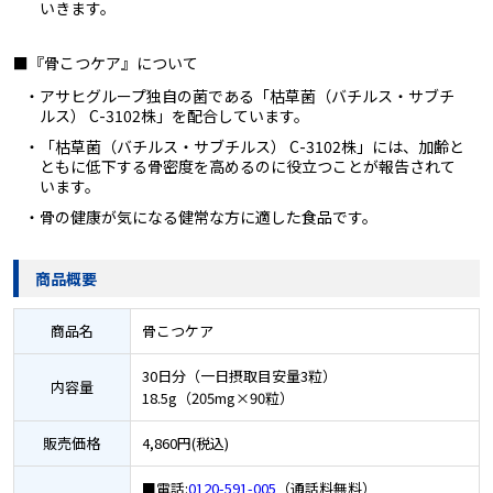
いきます。
■『骨こつケア』について
・アサヒグループ独自の菌である「枯草菌（バチルス・サブチ
ルス） C-3102株」を配合しています。
・「枯草菌（バチルス・サブチルス） C-3102株」には、加齢と
ともに低下する骨密度を高めるのに役立つことが報告されて
います。
・骨の健康が気になる健常な方に適した食品です。
商品概要
商品名
骨こつケア
30日分（一日摂取目安量3粒）
内容量
18.5g（205mg×90粒）
販売価格
4,860円(税込)
■電話:
0120-591-005
（通話料無料）