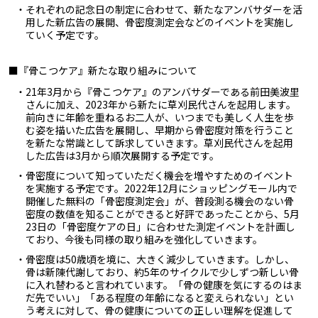
・それぞれの記念日の制定に合わせて、新たなアンバサダーを活
用した新広告の展開、骨密度測定会などのイベントを実施し
ていく予定です。
■『骨こつケア』新たな取り組みについて
・21年3月から『骨こつケア』のアンバサダーである前田美波里
さんに加え、2023年から新たに草刈民代さんを起用します。
前向きに年齢を重ねるお二人が、いつまでも美しく人生を歩
む姿を描いた広告を展開し、早期から骨密度対策を行うこと
を新たな常識として訴求していきます。草刈民代さんを起用
した広告は3月から順次展開する予定です。
・骨密度について知っていただく機会を増やすためのイベント
を実施する予定です。2022年12月にショッピングモール内で
開催した無料の「骨密度測定会」が、普段測る機会のない骨
密度の数値を知ることができると好評であったことから、5月
23日の「骨密度ケアの日」に合わせた測定イベントを計画し
ており、今後も同様の取り組みを強化していきます。
・骨密度は50歳頃を境に、大きく減少していきます。しかし、
骨は新陳代謝しており、約5年のサイクルで少しずつ新しい骨
に入れ替わると言われています。「骨の健康を気にするのはま
だ先でいい」「ある程度の年齢になると変えられない」とい
う考えに対して、骨の健康についての正しい理解を促進して