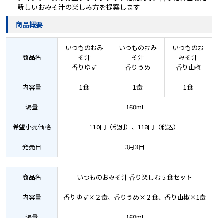
新しいおみそ汁の楽しみ方を提案します
商品概要
いつものおみ
いつものおみ
いつものお
商品名
そ汁
そ汁
みそ汁
香りゆず
香りうめ
香り山椒
内容量
1食
1食
1食
湯量
160ml
希望小売価格
110円（税別）、118円（税込）
発売日
3月3日
商品名
いつものおみそ汁 香り楽しむ５食セット
内容量
香りゆず×２食、香りうめ×２食、香り山椒×1食
湯量
160ml