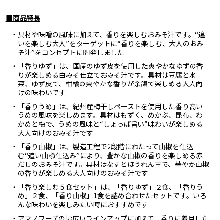
■商品特長
・具材や味噌の風味に加えて、香りを楽しむおみそ汁です。“違
いを楽しむ大人”をターゲットに“香りを楽しむ、大人のおみ
そ汁”をコンセプトに開発しました
・「香りゆず」は、国産のゆず皮を使用した爽やかなゆずの香
りが楽しめる白みそ仕立ておみそ汁です。具材は豆腐と水
菜、ゆず皮で、柑橘の爽やかな香りが余韻で楽しめる大人向
けの味わいです
・「香りうめ」は、紀州産梅干しペーストを使用した香り高い
うめの風味を楽しめます。具材はもずく、めかぶ、昆布、わ
かめと梅で、うめの風味と“しょっぱ旨い”味わいが楽しめる
大人向けのおみそ汁です
・「香り山椒」は、製造工程で2段階にわたって山椒を仕込
む“追い山椒仕込み”により、豊かな山椒の香りを楽しめる赤
だしのおみそ汁です。具材はなすとほうれん草で、華やか山椒
の香りが楽しめる大人向けのおみそ汁です
・「香り楽しむ５食セット」は、「香りゆず」２食、「香りう
め」２食、「香り山椒」1食を詰め合わせたセットです。いろ
んな味わいを楽しみたい時におすすめです
・アマノフーズの幅広いラインアップに加えて、香りに着目した