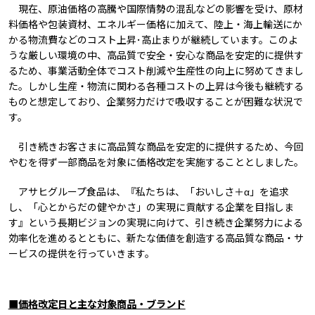
現在、原油価格の高騰や国際情勢の混乱などの影響を受け、原材
料価格や包装資材、エネルギー価格に加えて、陸上・海上輸送にか
かる物流費などのコスト上昇･高止まりが継続しています。このよ
うな厳しい環境の中、高品質で安全・安心な商品を安定的に提供す
るため、事業活動全体でコスト削減や生産性の向上に努めてきまし
た。しかし生産・物流に関わる各種コストの上昇は今後も継続する
ものと想定しており、企業努力だけで吸収することが困難な状況で
す。
引き続きお客さまに高品質な商品を安定的に提供するため、今回
やむを得ず一部商品を対象に価格改定を実施することとしました。
アサヒグループ食品は、『私たちは、「おいしさ＋α」を追求
し、「心とからだの健やかさ」の実現に貢献する企業を目指しま
す』という長期ビジョンの実現に向けて、引き続き企業努力による
効率化を進めるとともに、新たな価値を創造する高品質な商品・サ
ービスの提供を行っていきます。
■価格改定日と主な対象商品・ブランド