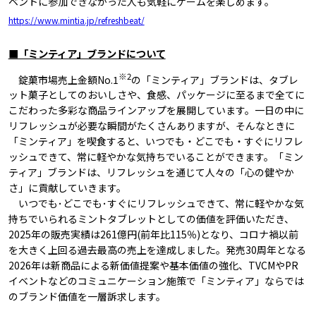
ベントに参加できなかった人も気軽にゲームを楽しめます。
https://www.mintia.jp/refreshbeat/
■「ミンティア」ブランドについて
※2
錠菓市場売上金額No.1
の「ミンティア」ブランドは、タブレ
ット菓子としてのおいしさや、食感、パッケージに至るまで全てに
こだわった多彩な商品ラインアップを展開しています。一日の中に
リフレッシュが必要な瞬間がたくさんありますが、そんなときに
「ミンティア」を喫食すると、いつでも・どこでも・すぐにリフレ
ッシュできて、常に軽やかな気持ちでいることができます。「ミン
ティア」ブランドは、リフレッシュを通じて人々の「心の健やか
さ」に貢献していきます。
いつでも･どこでも･すぐにリフレッシュできて、常に軽やかな気
持ちでいられるミントタブレットとしての価値を評価いただき、
2025年の販売実績は261億円(前年比115％)となり、コロナ禍以前
を大きく上回る過去最高の売上を達成しました。発売30周年となる
2026年は新商品による新価値提案や基本価値の強化、TVCMやPR
イベントなどのコミュニケーション施策で「ミンティア」ならでは
のブランド価値を一層訴求します。