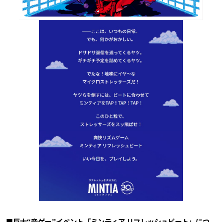
■巨大“音ゲー”イベント「ミンティア リフレッシュビート」につ