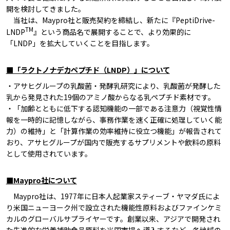
開を検討してきました。
当社は、Maypro社と販売契約を締結し、新たに『PeptiDrive-
TM
LNDP
』という商品名で展開することで、より効果的に
「LNDP」を拡大していくことを目指します。
■「ラクトノナデカペプチド（LNDP）」について
・アサヒグループの乳酸菌・発酵乳研究により、乳酸菌が発酵した
乳から発見された19個のアミノ酸からなる乳ペプチド素材です。
・「加齢とともに低下する認知機能の一部である注意力（視覚性情
報を一時的に記憶しながら、事務作業を速く正確に処理していく能
力）の維持」と「計算作業の効率維持に役立つ機能」が報告されて
おり、アサヒグループが国内で販売するサプリメントや飲料の原料
として使用されています。
■Maypro社について
Maypro社は、1977年に日本人起業家スティーブ・ヤマダ氏によ
り米国ニューヨーク州で設立された機能性原料およびファインケミ
カルのグローバルサプライヤーです。創業以来、アジアで開発され
た先進的な栄養補助食品原料を米国市場へ導入するなど、各地域の