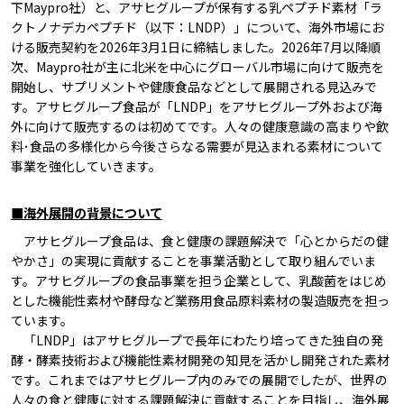
下Maypro社）と、アサヒグループが保有する乳ペプチド素材「ラ
クトノナデカペプチド（以下：LNDP）」について、海外市場にお
ける販売契約を2026年3月1日に締結しました。2026年7月以降順
次、Maypro社が主に北米を中心にグローバル市場に向けて販売を
開始し、サプリメントや健康食品などとして展開される見込みで
す。アサヒグループ食品が「LNDP」をアサヒグループ外および海
外に向けて販売するのは初めてです。人々の健康意識の高まりや飲
料･食品の多様化から今後さらなる需要が見込まれる素材について
事業を強化していきます。
■海外展開の背景について
アサヒグループ食品は、食と健康の課題解決で「心とからだの健
やかさ」の実現に貢献することを事業活動として取り組んでいま
す。アサヒグループの食品事業を担う企業として、乳酸菌をはじめ
とした機能性素材や酵母など業務用食品原料素材の製造販売を担っ
ています。
「LNDP」はアサヒグループで長年にわたり培ってきた独自の発
酵・酵素技術および機能性素材開発の知見を活かし開発された素材
です。これまではアサヒグループ内のみでの展開でしたが、世界の
人々の食と健康に対する課題解決に貢献することを目指し、海外展