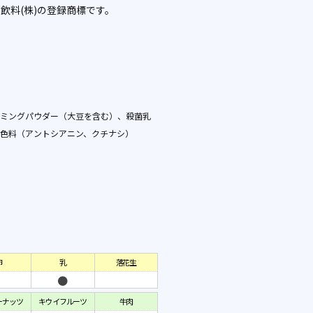
ヒ飲料(株)の登録商標です。
ミングパウダー（大豆を含む）、殺菌乳
色料（アントシアニン、クチナシ）
卵
乳
落花生
ーナッツ
キウイフルーツ
牛肉