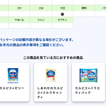
さけ
さば
大豆
鶏肉
バ
やまいも
りんご
ゼラチン
パッケージの記載内容が異なる場合がございます。
お手元の商品の表示事項をご確認ください。
この商品を見ている方におすすめの商品
カルピス
ゼリー
しあわせのカルピ
カルピス
バラエ
®
®
ス
ミルクキャン
ティパック
®
ディ