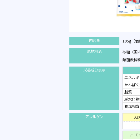
内容量
105g（
原材料名
砂糖（国
酸菌飲料
栄養成分表示
エネルギ
たんぱく
脂質
炭水化物
食塩相当
アレルゲン
えび
アーモ