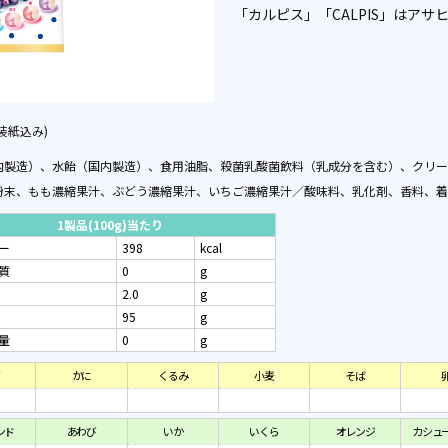
「カルピス」「CALPIS」はアサ
個装紙込み)
内製造）、水飴（国内製造）、食用油脂、殺菌乳酸菌飲料（乳成分を含む）、クリー
粉末、もも濃縮果汁、ぶどう濃縮果汁、いちご濃縮果汁／酸味料、乳化剤、香料、着
1製品(100g)当たり
ー
398
kcal
質
0
g
2.0
g
95
g
量
0
g
かに
くるみ
小麦
そば
ンド
あわび
いか
いくら
オレンジ
カシュ