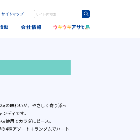
｜
検索キーワード入力
ス
の味わいが、やさしく寄り添っ
®
ャンディです。
ス
使用でカラダにピース。
®
峰の4種アソート＋ランダムでハート