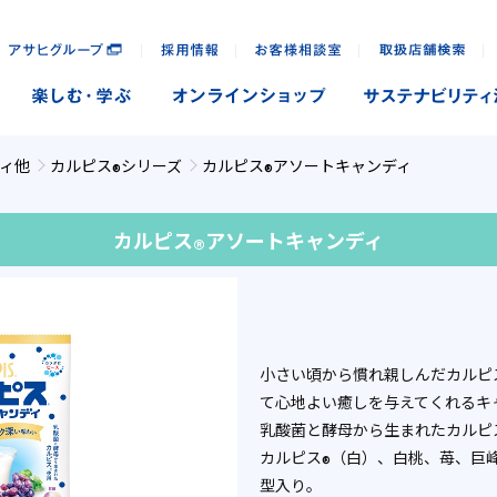
｜
｜
｜
｜
ィ他
カルピス
シリーズ
カルピス
アソートキャンディ
®
®
カルピス
アソートキャンディ
®
小さい頃から慣れ親しんだカルピ
て心地よい癒しを与えてくれるキ
乳酸菌と酵母から生まれたカルピ
カルピス
（白）、白桃、苺、巨
®
型入り。