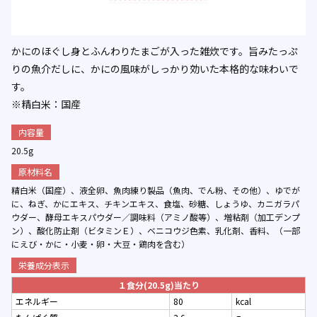
かにのほぐし身とふんわりたまごが入った雑炊です。旨みたっぷ
りの魚介だしに、かにの風味がしっかり効いた本格的な味わいで
す。
※精白米：国産
内容量
20.5g
原材料名
精白米（国産）、液全卵、魚肉練り製品（魚肉、でん粉、その他）、ゆでが
に、ねぎ、かにエキス、チキンエキス、食塩、砂糖、しょうゆ、カニガラパ
ウダー、酵母エキスパウダー／調味料（アミノ酸等）、増粘剤（加工デンプ
ン）、酸化防止剤（ビタミンＥ）、ベニコウジ色素、乳化剤、香料、（一部
にえび・かに・小麦・卵・大豆・鶏肉を含む）
栄養成分表示
１食分(20.5g)当たり
エネルギー
80
kcal