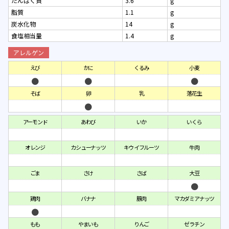
たんぱく質
3.6
g
脂質
1.1
g
炭水化物
14
g
食塩相当量
1.4
g
アレルゲン
えび
かに
くるみ
小麦
そば
卵
乳
落花生
アーモンド
あわび
いか
いくら
オレンジ
カシューナッツ
キウイフルーツ
牛肉
ごま
さけ
さば
大豆
鶏肉
バナナ
豚肉
マカダミアナッツ
もも
やまいも
りんご
ゼラチン