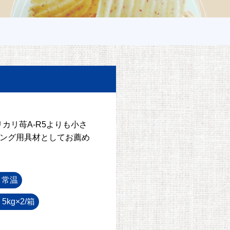
カリ苺A-R5よりも小さ
ング用具材としてお薦め
：常温
5kg×2/箱