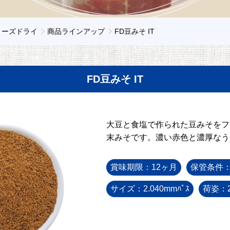
リーズドライ
商品ラインアップ
FD豆みそ IT
FD豆みそ IT
大豆と食塩で作られた豆みそをフ
末みそです。濃い赤色と濃厚なう
賞味期限：12ヶ月
保管条件
サイズ：2.040mmﾊﾟｽ
荷姿：2