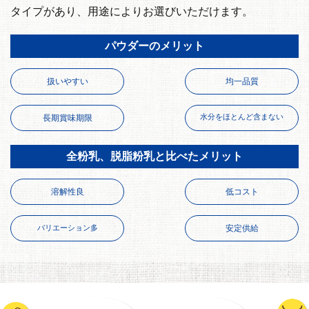
タイプがあり、用途によりお選びいただけます。
パウダーの
メリット
扱いやすい
均一品質
水分を
ほとんど含まない
長期
賞味期限
全粉乳、脱脂粉乳と
比べたメリット
溶解性良
低コスト
バリエーション多
安定供給