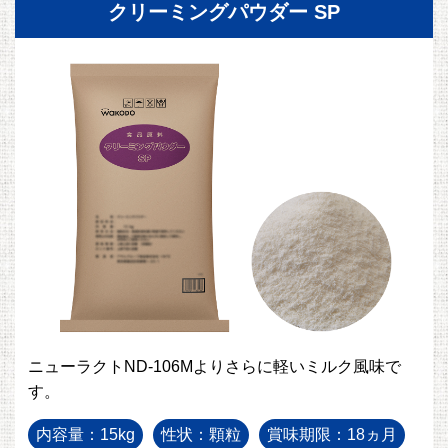
クリーミングパウダー SP
ニューラクトND-106Mよりさらに軽いミルク風味で
す。
内容量：15kg
性状：顆粒
賞味期限：18ヵ月