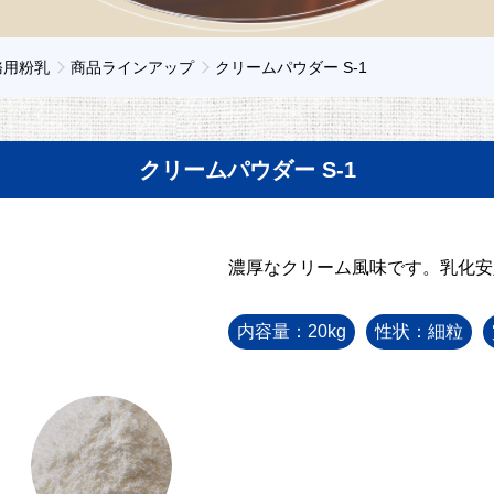
務用粉乳
商品ラインアップ
クリームパウダー S-1
クリームパウダー S-1
濃厚なクリーム風味です。乳化安
内容量：20kg
性状：細粒