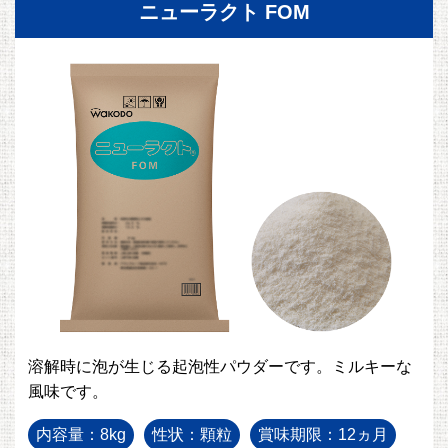
ニューラクト FOM
溶解時に泡が生じる起泡性パウダーです。ミルキーな
風味です。
内容量：8kg
性状：顆粒
賞味期限：12ヵ月