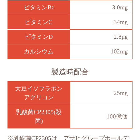
ビタミンB
3.0mg
2
ビタミンC
34mg
ビタミンD
2.8μg
カルシウム
102mg
製造時配合
大豆イソフラボン
25mg
アグリコン
乳酸菌CP2305(殺
100億個
菌)
※乳酸菌CP2305は、アサヒグループホールデ