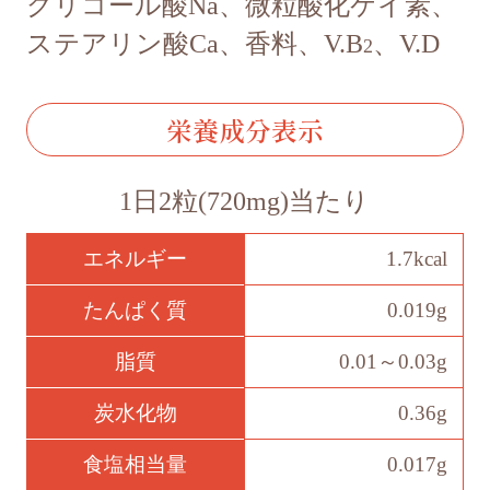
グリコール酸Na、微粒酸化ケイ素、
ステアリン酸Ca、香料、V.B
、V.D
2
栄養成分表示
1日2粒(720mg)当たり
エネルギー
1.7kcal
たんぱく質
0.019g
脂質
0.01～0.03g
炭水化物
0.36g
食塩相当量
0.017g