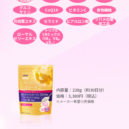
5,500mg
グルコ
CoQ10
ビタミンC
食物繊維
サミン
ツバメの巣
月桃葉エキス
セラミド
ヒアルロン酸
加工品
トリプル
ローヤル
V.Bミックス
ゼリーエキス
（V.B
、V.B
、
1
6
V.B
）
12
内容量：228g（約30日分）
価格：3,380円（税込）
※メーカー希望小売価格