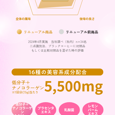
2024年4月実施 当社調べ（社内）n=34名
二点識別法、ブラックコーヒーに対照品
もしくは比較対照品を混ぜた時の評価
5,500mg
低分子＋
ナノコラーゲン
※1回分(7.5g)当たり
低分子＋
レモン
ナノコラーゲ
プラセンタ
乳酸菌
バーム
ン
エキス
エキス