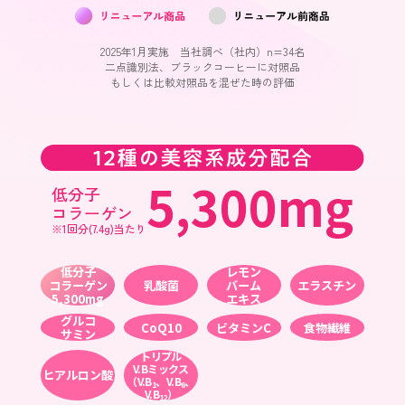
2025年1月実施 当社調べ（社内）n=34名
二点識別法、ブラックコーヒーに対照品
もしくは比較対照品を混ぜた時の評価
5,300mg
低分子
コラーゲン
※1回分(7.4g)当たり
低分子
レモン
コラーゲン
乳酸菌
バーム
エラスチン
5,300mg
エキス
グルコ
CoQ10
ビタミンC
食物繊維
サミン
トリプル
V.Bミックス
ヒアルロン酸
（V.B
、V.B
、
1
6
V.B
）
12