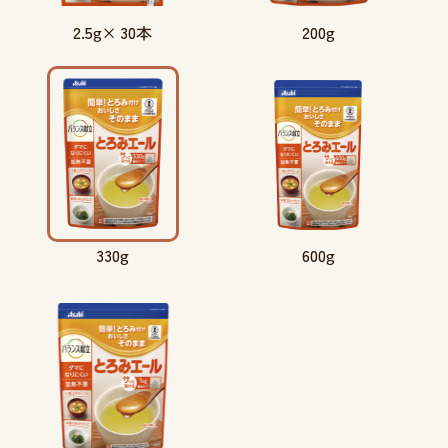
2.5
× 30本
200
g
g
330
600
g
g