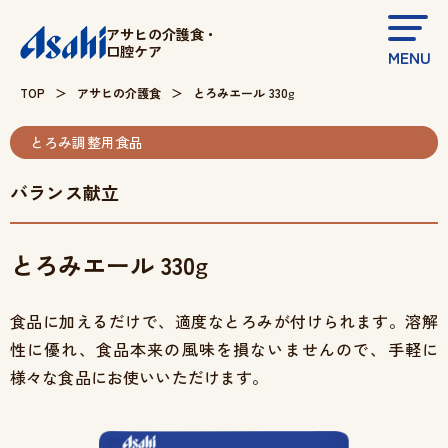
アサヒの介護食・
口腔ケア
MENU
TOP
アサヒの介護食
とろみエール 330
g
とろみ調整用食品
バランス献立
取扱店舗検索
シニア食品
とろみエール 330
g
かんたんショッピング
シニア用品
アサヒの介護食
食品に加えるだけで、適度なとろみが付けられます。溶解
性に優れ、食品本来の風味を損ないませんので、手軽に
アサヒの口腔ケア
様々な食品にお使いいただけます。
商品情報