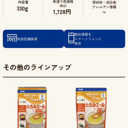
希望小売価格
内容量
原材料・成分表
（税込）
330
アレルゲン情報
g
1,728円
商品情報を
取扱店舗検索
スマートフォンに
保存
その他のラインアップ