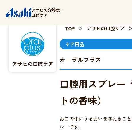
アサヒの介護食・
口腔ケア
TOP
アサヒの口腔ケア
ケア用品
オーラルプラス
取扱店舗検索
シニア食品
かんたんショッピング
口腔用スプレー
シニア用品
アサヒの介護食
トの香味）
アサヒの口腔ケア
お口の中にうるおいを与えること
商品情報
レーです。