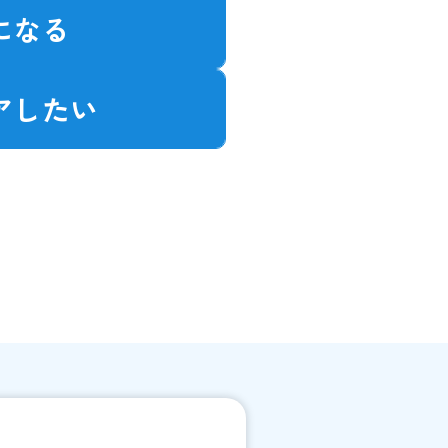
になる
アしたい