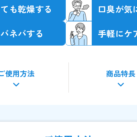
とても乾燥する
口臭が気
ネバネバする
手軽にケ
ご使用方法
商品特長