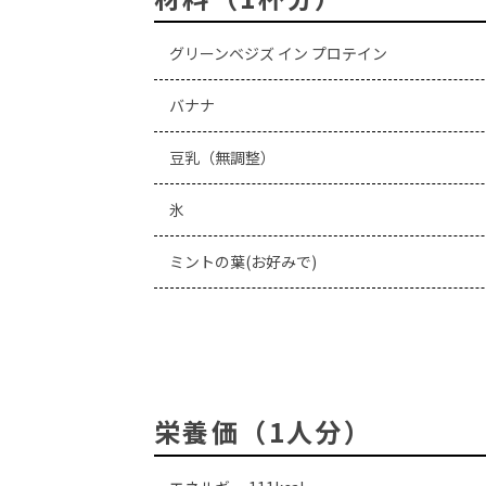
グリーンベジズ イン プロテイン
バナナ
豆乳（無調整）
氷
ミントの葉(お好みで)
栄養価（1人分）