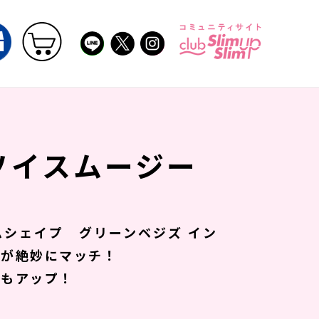
ソイスムージー
シェイプ グリーンベジズ イン
ナが絶妙にマッチ！
えもアップ！