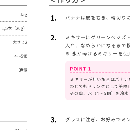
15g
バナナは皮をむき、輪切り
1/5本（20g）
ミキサーにグリーンベジズ 
大さじ2
入れ、なめらかになるまで
※ 氷が砕けるミキサーを使
4〜5個
適量
ミキサーが無い場合はバナナ
わせてもドリンクとして美味
その際、氷（4～5個）を冷水
グラスに注ぎ、お好みでミ